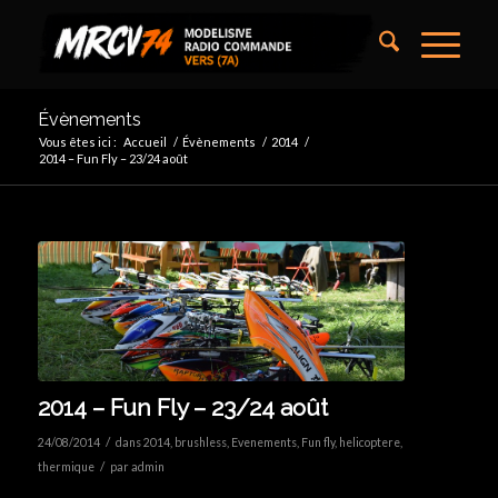
Évènements
Vous êtes ici :
Accueil
/
Évènements
/
2014
/
2014 – Fun Fly – 23/24 août
2014 – Fun Fly – 23/24 août
/
24/08/2014
dans
2014
,
brushless
,
Evenements
,
Fun fly
,
helicoptere
,
/
thermique
par
admin