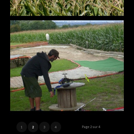
Page 2 sur 4
1
2
3
4