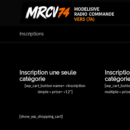
Inscriptions
Inscription une seule
Inscripti
catégorie
catégori
[wp_cart_button name= »Inscription
[wp_cart_butto
simple » price= »12″]
multiple » pric
[show_wp_shopping_cart]