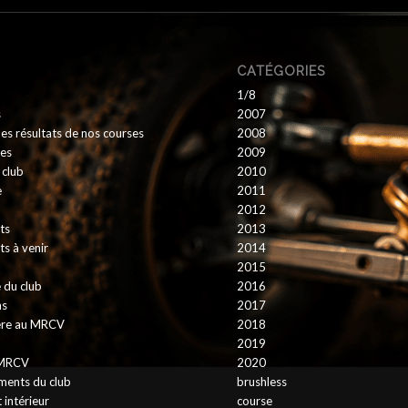
CATÉGORIES
1/8
s
2007
es résultats de nos courses
2008
es
2009
 club
2010
e
2011
2012
ts
2013
s à venir
2014
2015
 du club
2016
ns
2017
tère au MRCV
2018
2019
 MRCV
2020
ments du club
brushless
intérieur
course