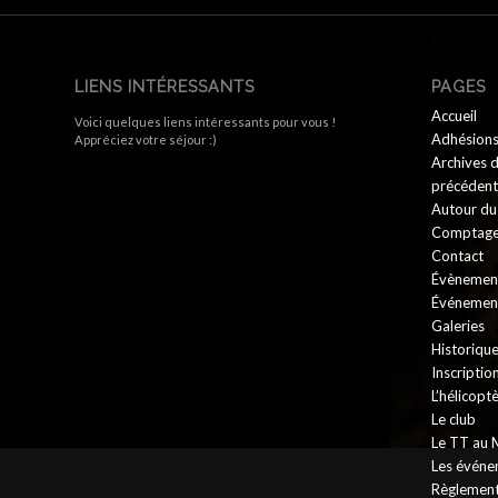
LIENS INTÉRESSANTS
PAGES
Accueil
Voici quelques liens intéressants pour vous !
Adhésion
Appréciez votre séjour :)
Archives d
précédent
Autour du
Comptag
Contact
Évènemen
Événement
Galeries
Historique
Inscriptio
L’hélicop
Le club
Le TT au
Les événe
Règlement 