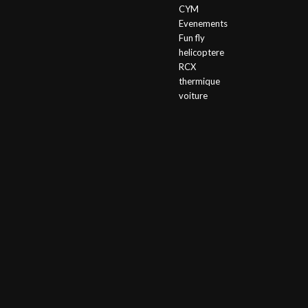
CYM
Evenements
Fun fly
helicoptere
RCX
thermique
voiture