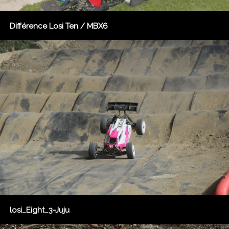
Différence Losi Ten / MBX6
losi_Eight_3-Juju