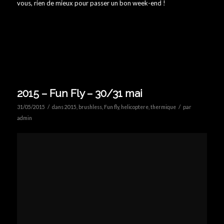
vous, rien de mieux pour passer un bon week-end !
2015 – Fun Fly – 30/31 mai
/
/
31/05/2015
dans
2015
,
brushless
,
Fun fly
,
helicoptere
,
thermique
par
admin