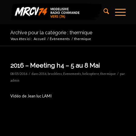
Archive pour la catégorie : thermique
Vous êtes ici :
Accueil
/
Évènements
/
thermique
2016 – Meeting h4 – 5 au 8 Mai
/
/
08/05/2016
dans
2016
,
brushless
,
Evenements
,
helicoptere
,
thermique
par
admin
Vidéo de Jean luc LAMI