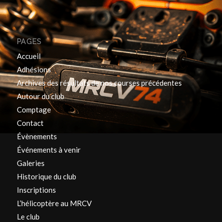
PAGES
Accueil
Adhésions
Archives des résultats de nos courses précédentes
Autour du club
Comptage
Contact
Évènements
Événements à venir
Galeries
Historique du club
Inscriptions
L’hélicoptère au MRCV
Le club