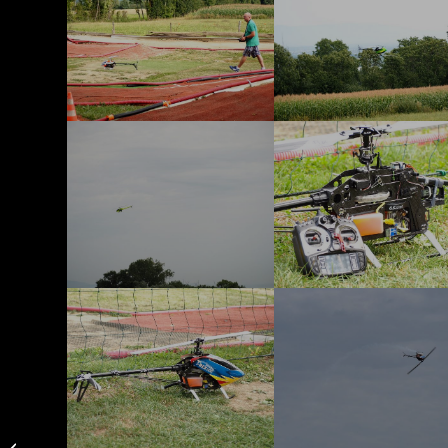
2017 – Bubo Race –
Boisset St Priest – 21