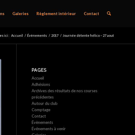
ns
Galeries
Règlement intérieur
Contact
s ici :
Accueil
/
Évènements
/
2017
/
Journée détente hélico – 27 aout
PAGES
Accueil
Adhésions
Archives des résultats de nos courses
précédentes
Autour du club
Comptage
Contact
Évènements
Événements à venir